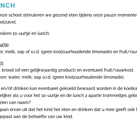
UNCH
nze school stimuleren we gezond eten tijdens onze pauze momente
olzuivel.
raken 10-uurtje en lunch:
urtje
:
r, melk, sap of o.i.d. (geen koolzuurhoudende limonade) en fruit/ra
ch
:
: brood (of een gelijkwaardig product) en eventueel fruit/rauwkost.
ken: water, melk, sap o.i.d. (geen koolzuurhoudende limonade).
 en/of drinken kan eventueel gekoeld bewaard worden in de koelka
elijker als u voor het 10-uurtje en de lunch 2 aparte trommeltjes geb
zien van naam?
gaan ervan uit dat het kind het eten en drinken dat u mee geeft ook 
epast aan de behoefte van uw kind.