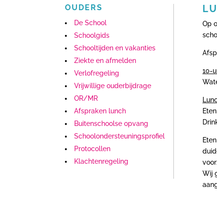
OUDERS
L
De School
Op o
scho
Schoolgids
Schooltijden en vakanties
Afsp
Ziekte en afmelden
10-u
Verlofregeling
Wate
Vrijwillige ouderbijdrage
OR/MR
Lun
Afspraken lunch
Eten
Drin
Buitenschoolse opvang
Schoolondersteuningsprofiel
Eten
Protocollen
duid
Klachtenregeling
voor
Wij 
aang