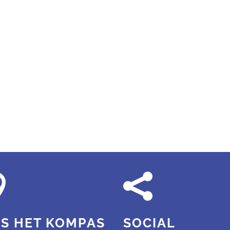


S HET KOMPAS
SOCIAL